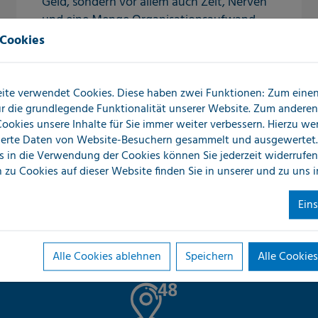
Geld, sondern vor allem auch Zeit, Nerven
und eine Menge Organisationsaufwand.
 Cookies
Selbst kleine Undichtigkeiten im
Versorgungsnetz können über einen
längeren Zeitraum große Wassermengen
ite verwendet Cookies. Diese haben zwei Funktionen: Zum einen 
austreten lassen und so den Schadensfall
für die grundlegende Funktionalität unserer Website. Zum andere
kontinuierlich vergrößern.
 Cookies unsere Inhalte für Sie immer weiter verbessern. Hierzu w
erte Daten von Website-Besuchern gesammelt und ausgewertet.
s in die Verwendung der Cookies können Sie jederzeit widerrufen
Leckortung im Außenbereich
 zu Cookies auf dieser Website finden Sie in unserer
und zu uns 
Ein
Alle Cookies ablehnen
Speichern
Alle Cookies