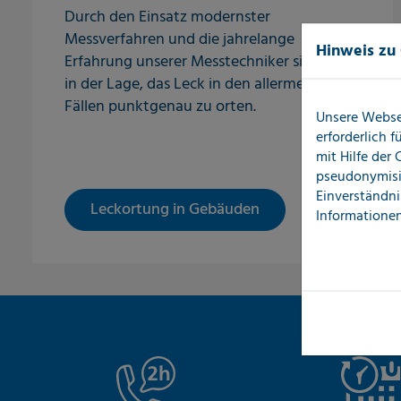
Durch den Einsatz modernster
Messverfahren und die jahrelange
Hinweis zu
Erfahrung unserer Messtechniker sind wir
in der Lage, das Leck in den allermeisten
Fällen punktgenau zu orten.
Unsere Webse
erforderlich 
mit Hilfe der
pseudonymisi
Einverständni
Leckortung in Gebäuden
Informationen