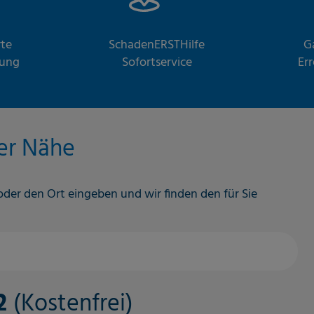
rte
SchadenERSTHilfe
G
nung
Sofortservice
Er
rer Nähe
 oder den Ort eingeben und wir finden den für Sie
32
(Kostenfrei)