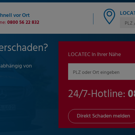
LOCAT
hnell vor Ort
ine:
0800 56 22 832
PLZ 
erschaden?
LOCATEC In Ihrer Nähe
unabhängig von
PLZ oder Ort eingeben
24/7-Hotline:
0
Direkt Schaden melden