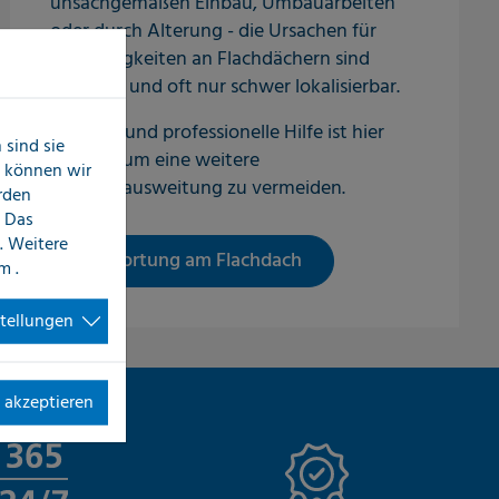
unsachgemäßen Einbau, Umbauarbeiten
oder durch Alterung - die Ursachen für
Undichtigkeiten an Flachdächern sind
vielseitig und oft nur schwer lokalisierbar.
Schnelle und professionelle Hilfe ist hier
sind sie
gefragt, um eine weitere
n können wir
Schadenausweitung zu vermeiden.
erden
 Das
. Weitere
Leckortung am Flachdach
im
.
stellungen
 akzeptieren