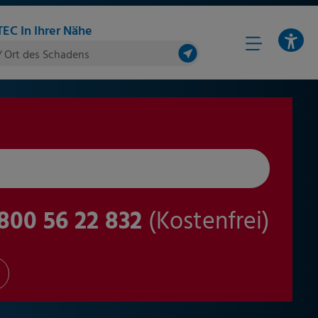
EC In Ihrer Nähe
/ Ort des Schadens
800 56 22 832
(Kostenfrei)