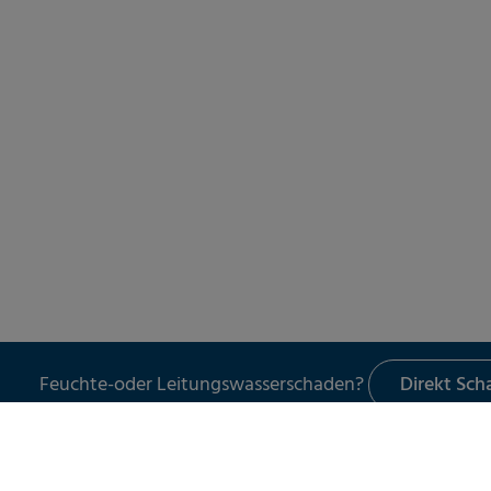
Feuchte-oder Leitungswasserschaden?
Direkt Sc
LECKORTUNG
UNSER 