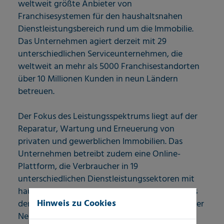
weltweit größte Anbieter von
Franchisesystemen für den haushaltsnahen
Dienstleistungsbereich rund um die Immobilie.
Das Unternehmen agiert derzeit mit 29
unterschiedlichen Serviceunternehmen, die
weltweit an mehr als 5000 Franchisestandorten
über 10 Millionen Kunden in neun Ländern
betreuen.
Der Fokus des Leistungsspektrums liegt auf der
Reparatur, Wartung und Erneuerung von
privaten und gewerblichen Immobilien. Das
Unternehmen betreibt zudem eine Online-
Plattform, die Verbraucher in 19
unterschiedlichen Dienstleistungssektoren mit
hauseigenen, professionellen Dienstleistern aus
Hinweis zu Cookies
der Region vernetzt. Weitere Informationen über
Neighborly und den Franchisekonzepten /