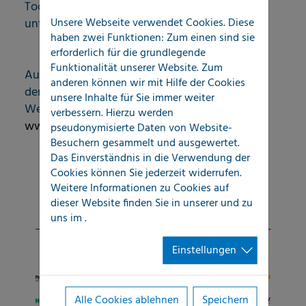
Tochterfirmen finden Sie
Unsere Webseite verwendet Cookies. Diese
unter:
www.neighborly.com
haben zwei Funktionen: Zum einen sind sie
erforderlich für die grundlegende
Funktionalität unserer Website. Zum
Auf dem europäischen Markt ist Neighborly®
anderen können wir mit Hilfe der Cookies
derzeit mit acht Franchiseunternehmen aktiv.
unsere Inhalte für Sie immer weiter
Weitere Informationen erhalten Sie unter:
verbessern. Hierzu werden
www.neighbourly.de
pseudonymisierte Daten von Website-
Besuchern gesammelt und ausgewertet.
Das Einverständnis in die Verwendung der
Cookies können Sie jederzeit widerrufen.
Weitere Informationen zu Cookies auf
dieser Website finden Sie in unserer
und zu
uns im
.
Einstellungen
Alle Cookies ablehnen
Speichern