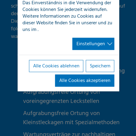
Das Einverständnis in die Verwendung der
schnell, kompetent und individuell, mit einem auf
Cookies können Sie jederzeit widerrufen.
den Kunden zugeschnittenen
Weitere Informationen zu Cookies auf
Dienstleistungsangebot. Im Detail bieten wir
dieser Website finden Sie in unserer
und zu
folgende Unterstützung bei Schäden an
uns im
.
wasserführenden Rohrleitungen:
Einstellungen
Feststellung und Qualifizierung von
Wasserverlusten
Alle Cookies ablehnen
Speichern
Rohrnetzüberprüfung und Eingrenzung
der Leckstellen
Alle Cookies akzeptieren
Aufgrabungsfreie Ortung von
voreingegrenzten Leckstellen
Aufgrabungsfreie Ortung von
Kleinstleckagen mit Spezialmethoden
Wartungsverträge zur nachhaltigen