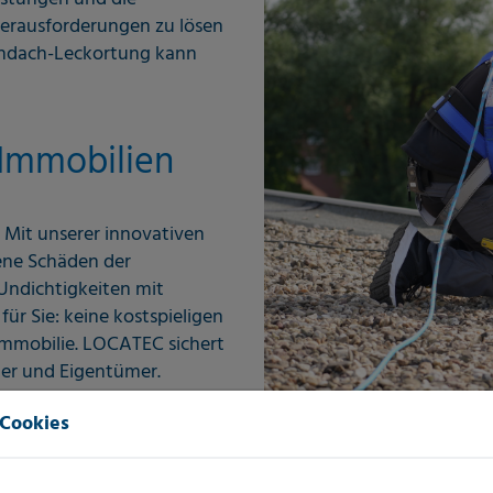
e Herausforderungen zu lösen
lachdach-Leckortung kann
 Immobilien
 Mit unserer innovativen
ene Schäden der
 Undichtigkeiten mit
für Sie: keine kostspieligen
Immobilie. LOCATEC sichert
ter und Eigentümer.
ude in Top-Zustand zu
 Cookies
ren!