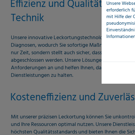
Effizienz und Qualität durc
Unsere Webse
erforderlich 
Technik
mit Hilfe der
pseudonymisi
Einverständni
Informationen
Unsere innovative Leckortungstechnologie ermöglicht
Diagnosen, wodurch Sie sofortige Maßnahmen ergreife
nur Zeit, sondern stellt auch sicher, dass Ihre Schaden
abgeschlossen werden. Unsere Lösungen passen sich fle
Anforderungen an und helfen Ihnen, das hohe Qualität
Dienstleistungen zu halten.
Kosteneffizienz und Zuverläs
Mit unserer präzisen Leckortung können Sie unkontro
und Ihre Ressourcen optimal nutzen. Unsere Dienstle
höchsten Qualitätsstandards und bieten Ihnen die Sich