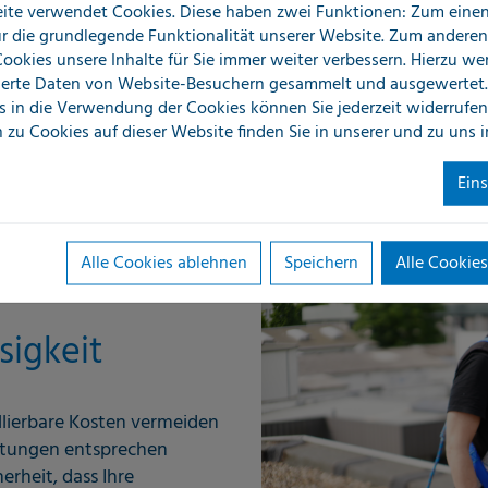
h modernste
ite verwendet Cookies. Diese haben zwei Funktionen: Zum einen 
für die grundlegende Funktionalität unserer Website. Zum andere
 Cookies unsere Inhalte für Sie immer weiter verbessern. Hierzu w
erte Daten von Website-Besuchern gesammelt und ausgewertet.
s in die Verwendung der Cookies können Sie jederzeit widerrufen
 zu Cookies auf dieser Website finden Sie in unserer
und zu uns 
 schnelle und präzise
n können. Dies spart nicht
Ein
sfälle termingerecht
xibel Ihren spezifischen
sniveau Ihrer
Alle Cookies ablehnen
Speichern
Alle Cookies
sigkeit
llierbare Kosten vermeiden
istungen entsprechen
erheit, dass Ihre