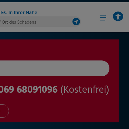
EC In Ihrer Nähe
/ Ort des Schadens
069 68091096
(Kostenfrei)
n