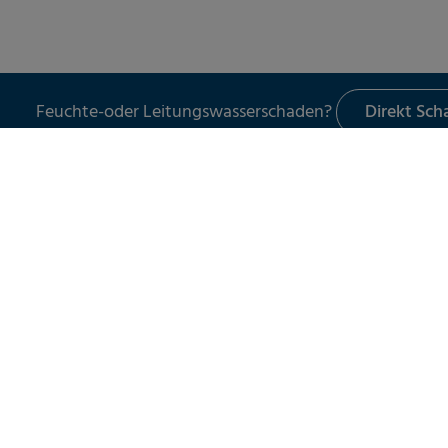
Feuchte-oder Leitungswasserschaden?
Direkt Sc
LECKORTUNG
UNSER 
Leckortung in Gebäuden
Schade
Leckortung im Außenbereich
Leckor
Leckortung am Flachdach
Schad
Leitun
Wasser
Spezia
Servic
Schad