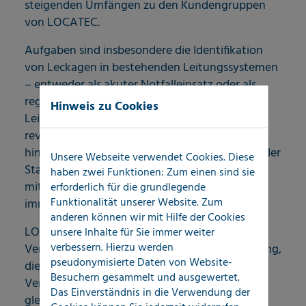
steigenden Umfängen zu den Kundengruppen
von LOCATEC.
Aufgaben sind insbesondere die Identifikation
von Leckagen in bestehenden Leitungssystemen
– entweder als akuter Notfalleinsatz oder als
regelmäßige, geplante Revision aller
Hinweis zu Cookies
Leitungssysteme ganzer Ortschaften
revolvierend und über größere Zeitspanne
hinweg. Auch das Outsourcing von Aufgaben der
Unsere Webseite verwendet Cookies. Diese
Stadtwerke an externe Dienstleistungspartner
haben zwei Funktionen: Zum einen sind sie
mit hohem Spezialisierungsgrad spielt eine
erforderlich für die grundlegende
Funktionalität unserer Website. Zum
immer größere Rolle.
anderen können wir mit Hilfe der Cookies
LOCATEC stellt als Kompetenzpartner von
unsere Inhalte für Sie immer weiter
verbessern. Hierzu werden
Versorgern Dienstleistungspakete zur Verfügung,
pseudonymisierte Daten von Website-
die diesen eine wirtschaftliche Erbringung ihrer
Besuchern gesammelt und ausgewertet.
Versorgungsverpflichtungen ermöglicht und
Das Einverständnis in die Verwendung der
gleichzeitig dazu beiträgt, die langfristige