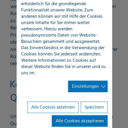
erforderlich für die grundlegende
wir auch umfassende Dichtigkeitsprüfungen von
Funktionalität unserer Website. Zum
Rohrnetzen an. Ein undichtes Rohrsystem kann
anderen können wir mit Hilfe der Cookies
zu erheblichen Wasserschäden und
unsere Inhalte für Sie immer weiter
Betriebsausfällen führen. Durch unsere präzise
verbessern. Hierzu werden
Prüfung können Undichtigkeiten schnell
pseudonymisierte Daten von Website-
Besuchern gesammelt und ausgewertet.
identifiziert und behoben werden. Dies trägt
Das Einverständnis in die Verwendung der
nicht nur zur Verlängerung der Lebensdauer Ihrer
Cookies können Sie jederzeit widerrufen.
Rohrsysteme bei, sondern sorgt auch für einen
Weitere Informationen zu Cookies auf
reibungslosen Betriebsablauf.
dieser Website finden Sie in unserer
und zu
uns im
.
Kosteneffizienz und
Einstellungen
Qualitätssicherung
Alle Cookies ablehnen
Speichern
Unsere Dienstleistungen entsprechen höchsten
Alle Cookies akzeptieren
Qualitätsstandards, sodass Sie sich darauf