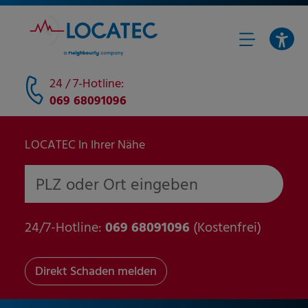
24 / 7-Hotline:
069 68091096
LOCATEC In Ihrer Nähe
PLZ oder Ort eingeben
24/7-Hotline:
069 68091096
(Kostenfrei)
Direkt Schaden melden