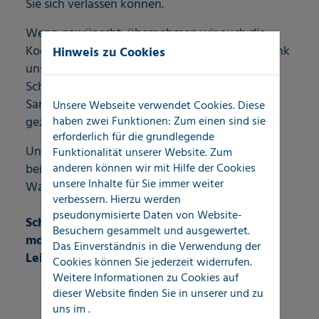
Sie sich verlassen können.
Wenn gewünscht, übernehmen wir auch die
Koordination der Folge- und Nachgewerke. Dank
Hinweis zu Cookies
unserer sofort verfügbaren
Schadendokumentation können weitere
Sanierungsmaßnahmen schnell, effizient und
Unsere Webseite verwendet Cookies. Diese
haben zwei Funktionen: Zum einen sind sie
gezielt eingeleitet werden.
erforderlich für die grundlegende
Unser SchadenERSTservice – Ihre erste Adresse
Funktionalität unserer Website. Zum
anderen können wir mit Hilfe der Cookies
bei Leckageortung, Rohrbruchanalyse und
unsere Inhalte für Sie immer weiter
Wasserschadendiagnose.
verbessern. Hierzu werden
pseudonymisierte Daten von Website-
Schnell, zuverlässig, unabhängig – mit
Besuchern gesammelt und ausgewertet.
modernster Leckortungstechnik und
Das Einverständnis in die Verwendung der
Leidenschaft für Qualität.
Cookies können Sie jederzeit widerrufen.
Weitere Informationen zu Cookies auf
dieser Website finden Sie in unserer
und zu
uns im
.