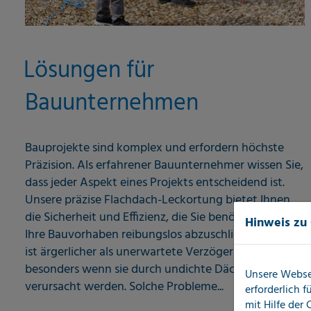
Lösungen für
Bauunternehmen
Bauprojekte sind komplex und erfordern höchste
Präzision. Als erfahrener Bauunternehmer wissen Sie,
dass jeder Aspekt eines Projekts entscheidend ist.
Unsere präzise Flachdach-Leckortung bietet Ihnen
die Sicherheit und Effizienz, die Sie benötigen, um
Hinweis zu
Ihre Bauvorhaben reibungslos abzuschließen. Nichts
ist ärgerlicher als unerwartete Verzögerungen,
besonders wenn sie durch undichte Dächer
Unsere Webse
verursacht werden. Solche Probleme...
erforderlich 
mit Hilfe der