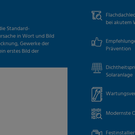
Flachdachlec
bei akutem W
die Standard-
rsache in Wort und Bild
Empfehlunge
rocknung, Gewerke der
Prävention
n erstes Bild der
Dichtheitspr
Solaranlage
Wartungsver
Modernste O
Festinstallie