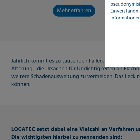
pseudonymisi
Mehr erfahren
Einverständni
Informationen
Jährlich kommt es zu tausenden Fällen, bei denen Fl
Alterung - die Ursachen für Undichtigkeiten an Flachdäc
weitere Schadenausweitung zu vermeiden. Das Leck m
können.
LOCATEC setzt dabei eine Vielzahl an Verfahren u
Die wichtigsten hierbei zu nennenden sind: