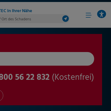
EC In Ihrer Nähe
/ Ort des Schadens
800 56 22 832
(Kostenfrei)