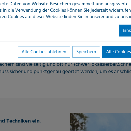
erte Daten von Website-Besuchern gesammelt und ausgewertet.
s in die Verwendung der Cookies können Sie jederzeit widerrufen
Mehr erfahren
 zu Cookies auf dieser Website finden Sie in unserer
und zu uns 
Ein
Alle Cookies ablehnen
Speichern
Alle Cookies
achdächer undicht werden. Ob durch Witterungseinflüsse,
hern sind vielseitig und oft nur schwer lokalisierbar.Schnell
uss sicher und punktgenau geortet werden, um es anschli
nd Techniken ein.