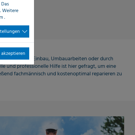
 Das
. Weitere
im
.
stellungen
 akzeptieren
 unsachgemäßen Einbau, Umbauarbeiten oder durch
e und professionelle Hilfe ist hier gefragt, um eine
eßend fachmännisch und kostenoptimal reparieren zu