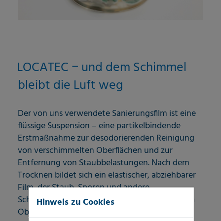
LOCATEC − und dem Schimmel
bleibt die Luft weg
Der von uns verwendete Sanierungsfilm ist eine
flüssige Suspension – eine partikelbindende
Erstmaßnahme zur desodorierenden Reinigung
von verschimmelten Oberflächen und zur
Entfernung von Staubbelastungen. Nach dem
Trocknen bildet sich ein elastischer, abziehbarer
Film, der Staub, Sporen und andere
Schimmelpilzgeflechte fest bindet und zugleich
Hinweis zu Cookies
Oberflächen reinigt.