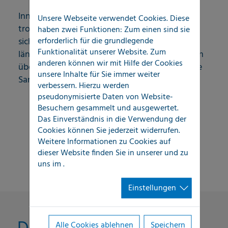
Innerhalb von max. 12 Stunden ist der Film
Unsere Webseite verwendet Cookies. Diese
trocken und verschließt damit die Schadstelle
haben zwei Funktionen: Zum einen sind sie
erforderlich für die grundlegende
sicher. Der Sanierungsfilm kann 14 Tage und
Funktionalität unserer Website. Zum
länger an der Stelle verbleiben – genug Zeit, um
anderen können wir mit Hilfe der Cookies
über die weitere Vorgehensweise und mögliche
unsere Inhalte für Sie immer weiter
Sanierungsmaßnahmen zu entscheiden.
verbessern. Hierzu werden
pseudonymisierte Daten von Website-
Besuchern gesammelt und ausgewertet.
Das Einverständnis in die Verwendung der
Cookies können Sie jederzeit widerrufen.
Weitere Informationen zu Cookies auf
dieser Website finden Sie in unserer
und zu
uns im
.
Einstellungen
Alle Cookies ablehnen
Speichern