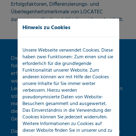
Erfolgsfaktoren, Differenzierungs- und
Überlegenheitsmerkmale von LOCATEC
zusammengefasst und ständig weiterentwickelt.
Hinweis zu Cookies
Unsere Webseite verwendet Cookies. Diese
haben zwei Funktionen: Zum einen sind sie
Die Inhalte des LOCATEC SolutionConcepts
erforderlich für die grundlegende
folgen unserer Grundüberzeugung, dass
Funktionalität unserer Website. Zum
erfolgreiche Unternehmen ihr
anderen können wir mit Hilfe der Cookies
wettbewerbsdifferenzierendes
unsere Inhalte für Sie immer weiter
Leistungsspektrum kundenorientiert entwickeln
verbessern. Hierzu werden
sollten und Unternehmenserfolg ein Mix aus
pseudonymisierte Daten von Website-
mehreren Alleinstellungsmerkmalen erfordert,
Besuchern gesammelt und ausgewertet.
Das Einverständnis in die Verwendung der
die in der Summe das wettbewerbsüberlegene
Cookies können Sie jederzeit widerrufen.
Gesamtangebot bilden.
Weitere Informationen zu Cookies auf
dieser Website finden Sie in unserer
und zu
Die Wachstumsdynamik von LOCATEC und das