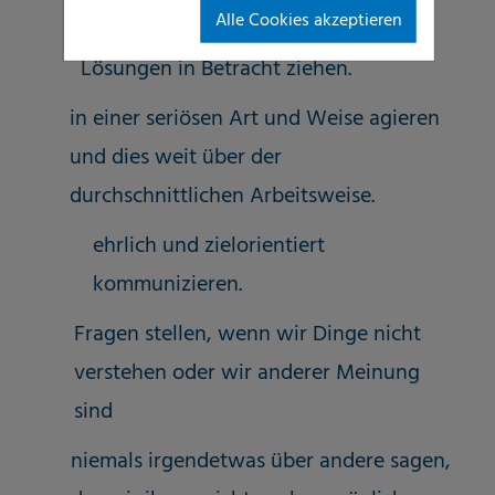
Alle Cookies akzeptieren
bei Problemen alle möglichen
Lösungen in Betracht ziehen.
in einer seriösen Art und Weise agieren
und dies weit über der
durchschnittlichen Arbeitsweise.
ehrlich und zielorientiert
kommunizieren.
Fragen stellen, wenn wir Dinge nicht
verstehen oder wir anderer Meinung
sind
niemals irgendetwas über andere sagen,