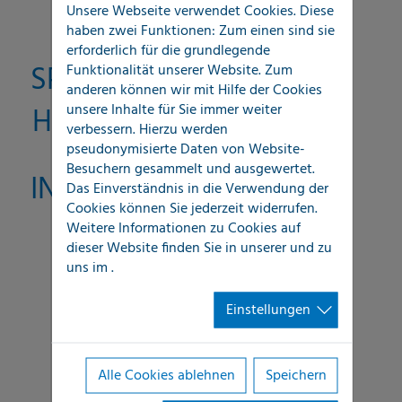
Unsere Webseite verwendet Cookies. Diese
haben zwei Funktionen: Zum einen sind sie
erforderlich für die grundlegende
SPASS AN DER ARBEIT
Funktionalität unserer Website. Zum
anderen können wir mit Hilfe der Cookies
unsere Inhalte für Sie immer weiter
HABEN
verbessern. Hierzu werden
pseudonymisierte Daten von Website-
Besuchern gesammelt und ausgewertet.
INTEGRITÄT
Das Einverständnis in die Verwendung der
Cookies können Sie jederzeit widerrufen.
Weitere Informationen zu Cookies auf
dieser Website finden Sie in unserer
und zu
nur Vereinbarungen treffen, die wir
uns im
.
erfüllen können und wollen.
Einstellungen
jegliche versäumte Abmachung
schnellstmöglich allen Beteiligten
Alle Cookies ablehnen
Speichern
kommunizieren.